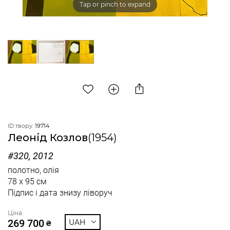
Tap or pinch to expand
ID твору:
19714
Леонід Козлов
(1954)
#320, 2012
полотно, олія
78 x 95 см
Підпис і дата знизу ліворуч
Ціна:
269 700
UAH
₴