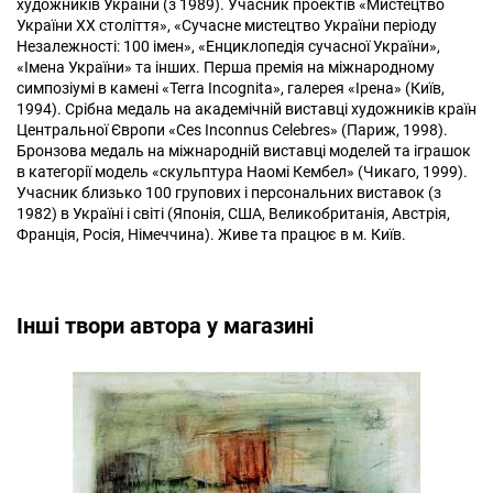
художників України (з 1989). Учасник проектів «Мистецтво
України XX століття», «Сучасне мистецтво України періоду
Незалежності: 100 імен», «Енциклопедія сучасної України»,
«Імена України» та інших. Перша премія на міжнародному
симпозіумі в камені «Terra Incognita», галерея «Ірена» (Київ,
1994). Срібна медаль на академічній виставці художників країн
Центральної Європи «Ces Inconnus Celebres» (Париж, 1998).
Бронзова медаль на міжнародній виставці моделей та іграшок
в категорії модель «скульптура Наомі Кембел» (Чикаго, 1999).
Учасник близько 100 групових і персональних виставок (з
1982) в Україні і світі (Японія, США, Великобританія, Австрія,
Франція, Росія, Німеччина). Живе та працює в м. Київ.
Інші твори автора у магазині