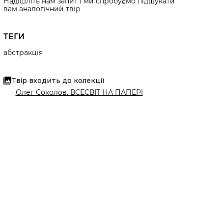
Надішліть нам запит і ми спробуємо підшукати
вам аналогічний твір
ТЕГИ
абстракція
Твір входить до колекції
Олег Соколов. ВСЕСВІТ НА ПАПЕРІ