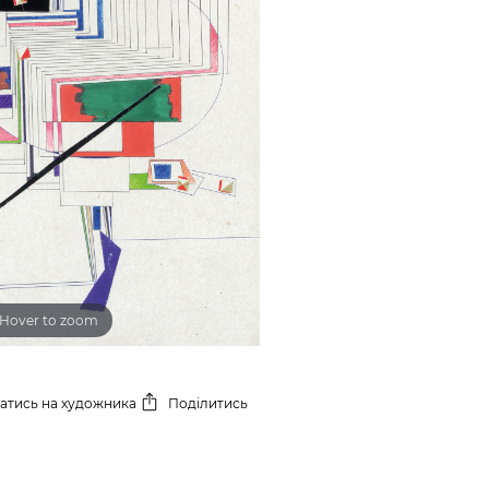
Hover to zoom
сатись
на художника
Поділитись