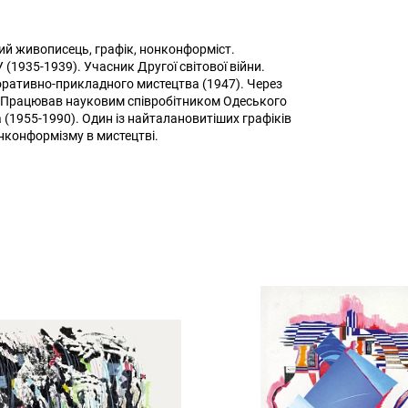
ий живописець, графік, нонконформіст.
(1935-1939). Учасник Другої світової війни.
оративно-прикладного мистецтва (1947). Через
). Працював науковим співробітником Одеського
 (1955-1990). Один із найталановитіших графіків
нконформізму в мистецтві.