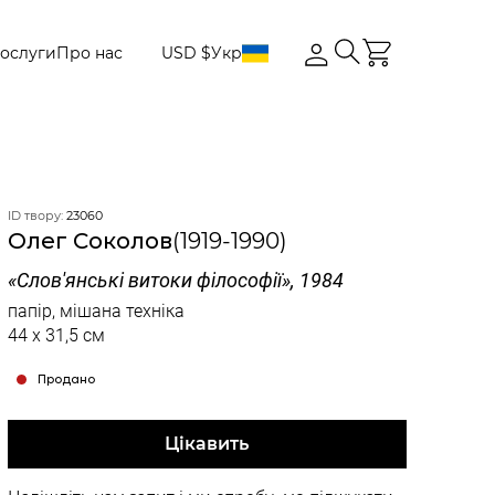
ослуги
Про нас
USD $
Укр
ID твору:
23060
Олег Соколов
(1919-1990)
«Слов'янські витоки філософії», 1984
папір, мішана техніка
44 x 31,5 см
Продано
Цікавить