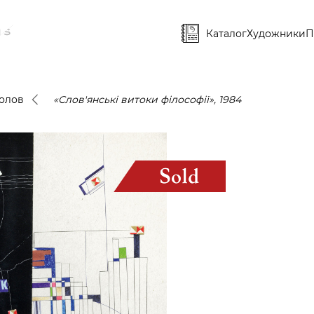
Каталог
Художники
П
олов
«Слов'янські витоки філософії», 1984