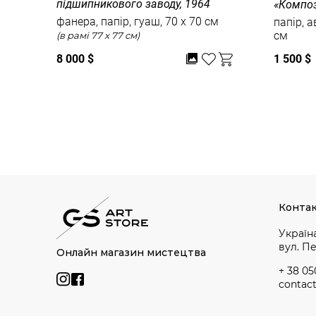
підшипникового заводу, 1964
«Композ
фанера, папір, гуаш, 70 x 70 см
папір, а
см
(в рамі 77 x 77 см)
8 000 $
1 500 $
Дивитись усі
Конта
Україна
вул. П
Онлайн магазин мистецтва
+ 38 05
contac