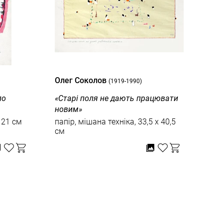
Олег Соколов
Оле
(1919-1990)
по
«Старі поля не дають працювати
Без 
новим»
папі
 21 см
папір, мішана техніка, 33,5 x 40,5
см