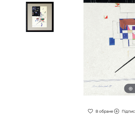
В обране
Підпи