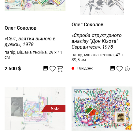
Олег Соколов
Олег Соколов
«Спроба структурного
«Світ, взятий війною в
аналізу “Дон Кіхота”
дужки», 1978
Сервантеса», 1978
папір, мішана техніка, 29 x 41
папір, мішана техніка, 47 x
см
39,5 см
2 500
$
Продано