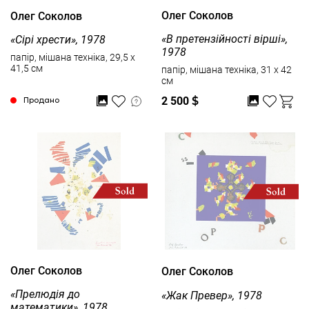
Олег Соколов
Олег Соколов
«В претензійності вірші»,
«Сірі хрести», 1978
1978
папір, мішана техніка, 29,5 x
41,5 см
папір, мішана техніка, 31 x 42
см
2 500
$
Продано
Олег Соколов
Олег Соколов
«Прелюдія до
«Жак Превер», 1978
математики», 1978