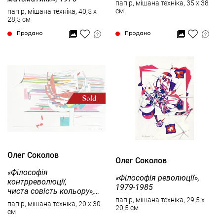
папір, мішана техніка, 35 x 38
см
папір, мішана техніка, 40,5 x
28,5 см
Продано
Продано
Олег Соколов
Олег Соколов
«Філософія
«Філософія революції»,
контрреволюції,
1979-1985
чиста совість кольору»,
1979-1985
папір, мішана техніка, 29,5 x
папір, мішана техніка, 20 x 30
20,5 см
см