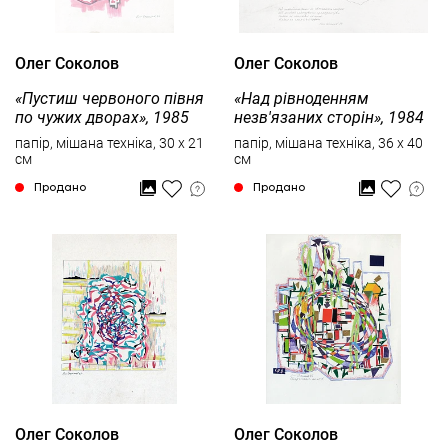
Олег Соколов
Олег Соколов
«Пустиш червоного півня
«Над рівноденням
по чужих дворах», 1985
незв'язаних сторін», 1984
папір, мішана техніка, 30 x 21
папір, мішана техніка, 36 x 40
см
см
Продано
Продано
Олег Соколов
Олег Соколов