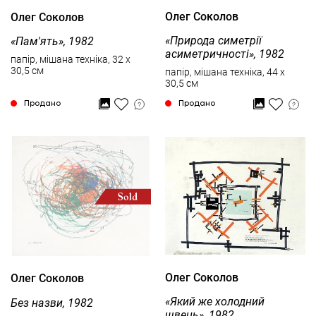
Олег Соколов
Олег Соколов
«Природа симетрії
«Пам'ять», 1982
асиметричності», 1982
папір, мішана техніка, 32 x
30,5 см
папір, мішана техніка, 44 x
30,5 см
Продано
Продано
Олег Соколов
Олег Соколов
«Який же холодний
Без назви, 1982
швець», 1982