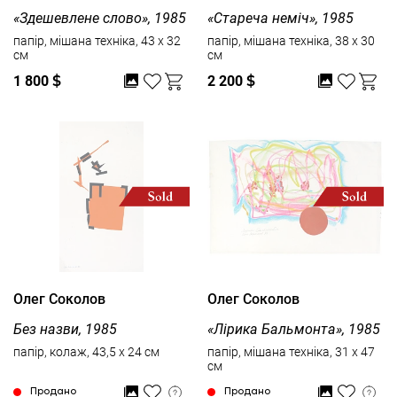
«Здешевлене слово», 1985
«Стареча неміч», 1985
папір, мішана техніка, 43 x 32
папір, мішана техніка, 38 x 30
см
см
1 800
$
2 200
$
Олег Соколов
Олег Соколов
Без назви, 1985
«Лірика Бальмонта», 1985
папір, колаж, 43,5 x 24 см
папір, мішана техніка, 31 x 47
см
Продано
Продано