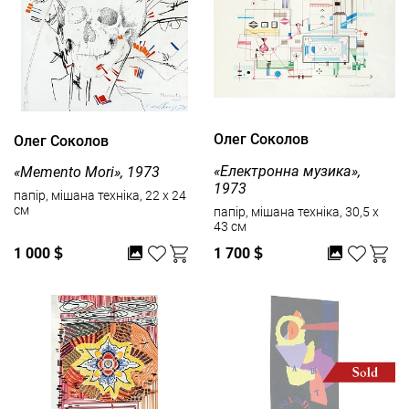
Олег Соколов
Олег Соколов
«Електронна музика»,
«Memento Mori», 1973
1973
папір, мішана техніка, 22 x 24
см
папір, мішана техніка, 30,5 x
43 см
1 000
$
1 700
$