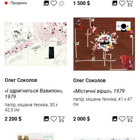
1 500
$
Продано
Олег Соколов
Олег Соколов
«І здригнеться Вавилон»,
«Містичні вірші», 1979
1979
папір, мішана техніка, 41 x 47
см
папір, мішана техніка, 30 x
42,5 см
2 200
$
2 000
$