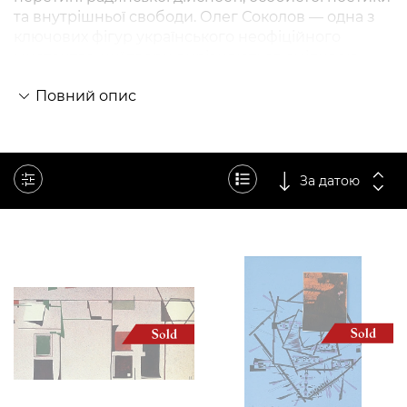
та внутрішньої свободи. Олег Соколов — одна з
ключових фігур українського неофіційного
мистецтва, чиї твори вирізняються сміливою
метафоричністю, експериментами з формою та
Повний опис
кольором, а також прихованою критикою
соціального кліше. Він — постать майже
міфологічна в історії українського мистецтва.
Його творчість — це поєднання глибокої
інтелектуальності, філософської чутливості та
За датою
візуальної свободи. Працюючи в умовах
обмежень радянської культурної політики, він
належав до митців, які свідомо уникали
кон’юнктурності й обирали шлях внутрішньої
автономії.