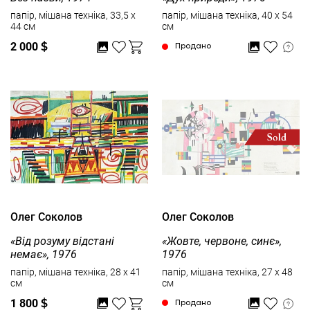
папір, мішана техніка, 33,5 x
папір, мішана техніка, 40 x 54
44 см
см
2 000
$
Продано
Олег Соколов
Олег Соколов
«Від розуму відстані
«Жовте, червоне, синє»,
немає», 1976
1976
папір, мішана техніка, 28 x 41
папір, мішана техніка, 27 x 48
см
см
1 800
$
Продано