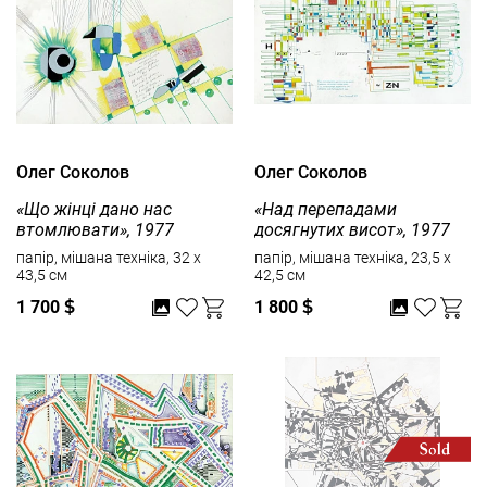
Олег Соколов
Олег Соколов
«Що жінці дано нас
«Над перепадами
втомлювати», 1977
досягнутих висот», 1977
папір, мішана техніка, 32 x
папір, мішана техніка, 23,5 x
43,5 см
42,5 см
1 700
$
1 800
$