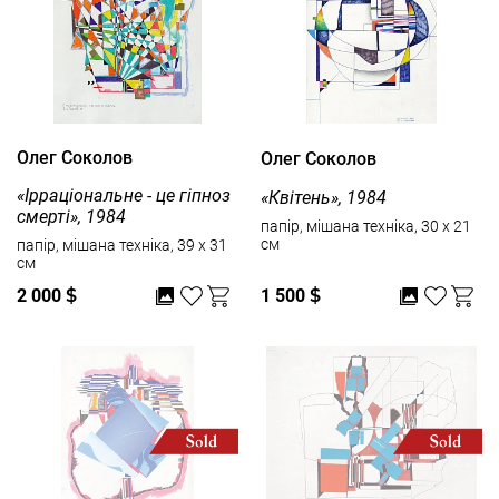
Олег Соколов
Олег Соколов
«Ірраціональне - це гіпноз
«Квітень», 1984
смерті», 1984
папір, мішана техніка, 30 x 21
см
папір, мішана техніка, 39 x 31
см
2 000
$
1 500
$