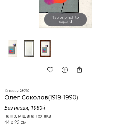
Tap or pinch to
expand
ID твору:
23070
Олег Соколов
(1919-1990)
Без назви, 1980-і
папір, мішана техніка
44 x 23 см