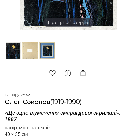
Tap or pinch to expand
ID твору:
23073
Олег Соколов
(1919-1990)
«Ще одне тлумачення смарагдової скрижалі»,
1987
папір, мішана техніка
40 x 35 см