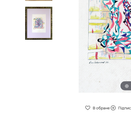
В обране
Підпи