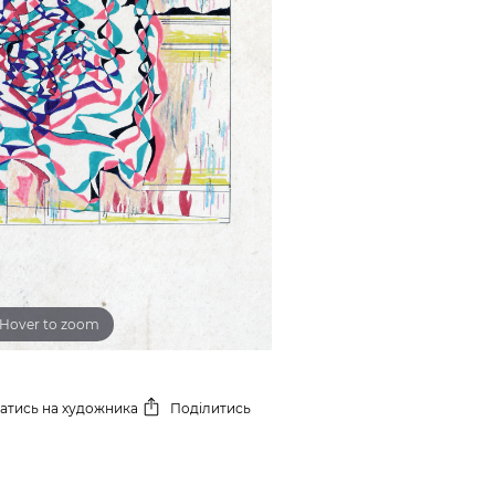
Hover to zoom
сатись
на художника
Поділитись