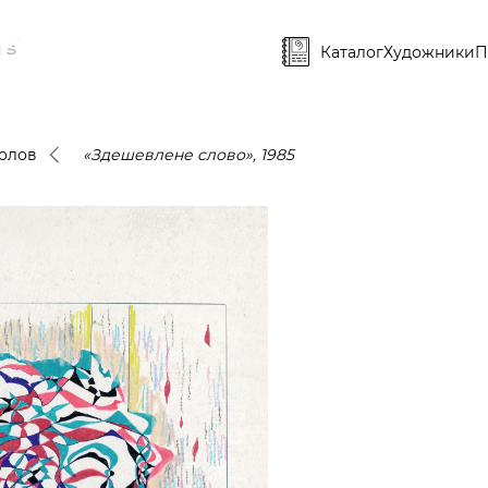
Каталог
Художники
П
олов
«Здешевлене слово», 1985