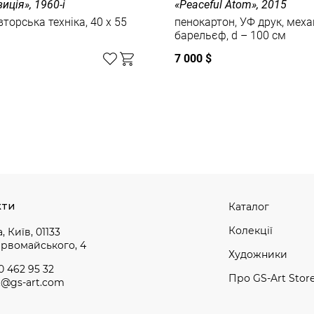
иція», 1960-і
«Peaceful Atom», 2015
вторська техніка, 40 x 55
пенокартон, УФ друк, меха
барельєф, d – 100 см
7 000 $
кти
Каталог
Колекції
, Київ, 01133
ервомайського, 4
Художники
0 462 95 32
Про GS-Art Stor
t@gs-art.com