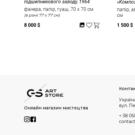
підшипникового заводу, 1964
«Композ
фанера, папір, гуаш, 70 x 70 см
папір, а
см
(в рамі 77 x 77 см)
8 000 $
1 500 $
Дивитись усі
Конта
Україна
вул. П
Онлайн магазин мистецтва
+ 38 05
contac