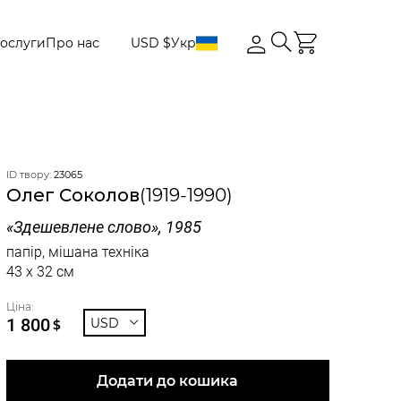
ослуги
Про нас
USD $
Укр
ID твору:
23065
Олег Соколов
(1919-1990)
«Здешевлене слово», 1985
папір, мішана техніка
43 x 32 см
Ціна:
1 800
USD
$
Додати до кошика