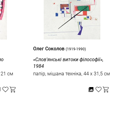
Олег Соколов
Оле
(1919-1990)
по
«Слов'янські витоки філософії»,
«Ст
1984
нов
 21 см
папір, мішана техніка, 44 x 31,5 см
папі
см