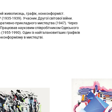
ий живописець, графік, нонконформіст.
(1935-1939). Учасник Другої світової війни.
оративно-прикладного мистецтва (1947). Через
). Працював науковим співробітником Одеського
 (1955-1990). Один із найталановитіших графіків
нконформізму в мистецтві.